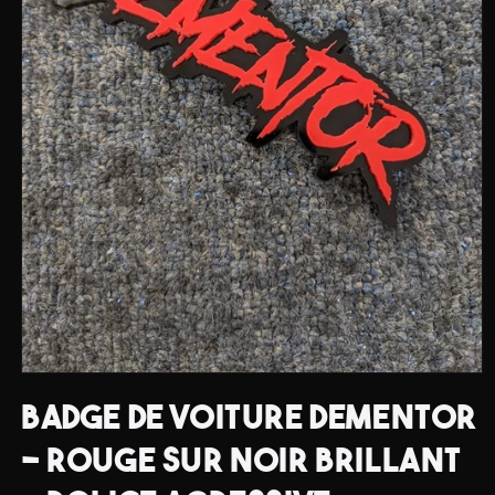
Ouvrir
le
BADGE DE VOITURE DEMENTOR
média
1
dans
- ROUGE SUR NOIR BRILLANT
une
fenêtre