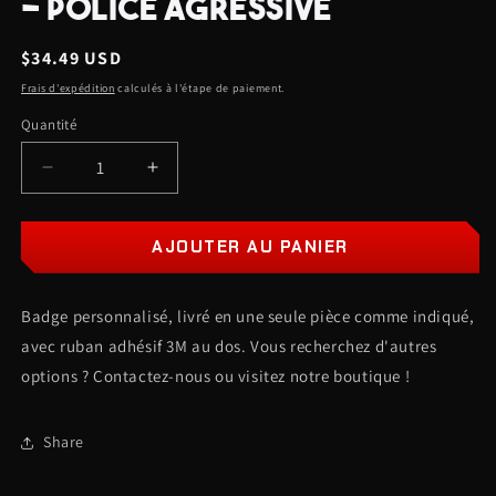
- POLICE AGRESSIVE
modale
Prix
$34.49 USD
habituel
Frais d'expédition
calculés à l'étape de paiement.
Quantité
Quantité
Réduire
Augmenter
la
la
quantité
quantité
de
de
AJOUTER AU PANIER
Badge
Badge
de
de
Badge personnalisé, livré en une seule pièce comme indiqué,
voiture
voiture
Dementor
Dementor
avec ruban adhésif 3M au dos. Vous recherchez d'autres
-
-
options ? Contactez-nous ou visitez notre boutique !
Rouge
Rouge
sur
sur
noir
noir
Share
brillant
brillant
-
-