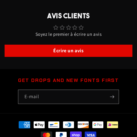
Police
Police
agressive
agressive
AVIS CLIENTS
Soyez le premier à écrire un avis
Écrire un avis
GET DROPS AND NEW FONTS FIRST
E-mail
Moyens
de