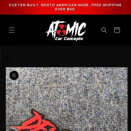
ET
CUSTOM BUILT. NORTH AMERICAN MADE. FREE SHIPPING
PASSER
OVER $40.
AU
CONTENU
Panier
PASSER AUX
INFORMATIONS
PRODUITS