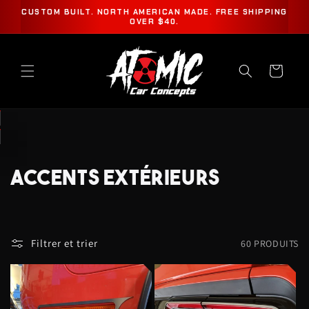
ET
CUSTOM BUILT. NORTH AMERICAN MADE. FREE SHIPPING
PASSER
OVER $40.
AU
CONTENU
Panier
C
ACCENTS EXTÉRIEURS
O
L
Filtrer et trier
60 PRODUITS
L
E