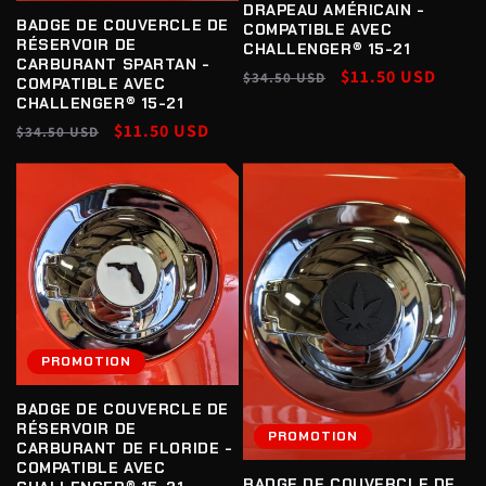
DRAPEAU AMÉRICAIN -
BADGE DE COUVERCLE DE
COMPATIBLE AVEC
RÉSERVOIR DE
CHALLENGER® 15-21
CARBURANT SPARTAN -
Prix
Prix
$11.50 USD
$34.50 USD
COMPATIBLE AVEC
habituel
promotionnel
CHALLENGER® 15-21
Prix
Prix
$11.50 USD
$34.50 USD
habituel
promotionnel
PROMOTION
BADGE DE COUVERCLE DE
RÉSERVOIR DE
PROMOTION
CARBURANT DE FLORIDE -
COMPATIBLE AVEC
BADGE DE COUVERCLE DE