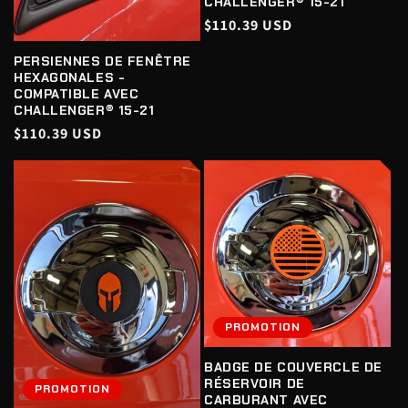
CHALLENGER® 15-21
Prix
$110.39 USD
habituel
PERSIENNES DE FENÊTRE
HEXAGONALES -
COMPATIBLE AVEC
CHALLENGER® 15-21
Prix
$110.39 USD
habituel
PROMOTION
BADGE DE COUVERCLE DE
RÉSERVOIR DE
PROMOTION
CARBURANT AVEC