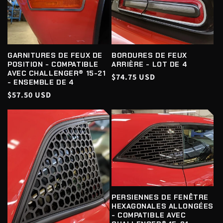
C
T
I
O
GARNITURES DE FEUX DE
BORDURES DE FEUX
POSITION - COMPATIBLE
ARRIÈRE - LOT DE 4
AVEC CHALLENGER® 15-21
N
Prix
$74.75 USD
- ENSEMBLE DE 4
habituel
:
Prix
$57.50 USD
habituel
PERSIENNES DE FENÊTRE
HEXAGONALES ALLONGÉES
- COMPATIBLE AVEC