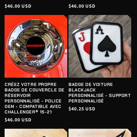
Prix
$46.00 USD
Prix
$46.00 USD
habituel
habituel
CRÉEZ VOTRE PROPRE
BADGE DE VOITURE
BADGE DE COUVERCLE DE
BLACKJACK
RÉSERVOIR
PERSONNALISÉ - SUPPORT
PERSONNALISÉ - POLICE
PERSONNALISÉ
OEM - COMPATIBLE AVEC
Prix
$40.25 USD
CHALLENGER® 15-21
habituel
Prix
$46.00 USD
habituel