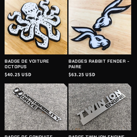
BADGE DE VOITURE
BADGES RABBIT FENDER -
OCTOPUS
PAIRE
Prix
$40.25 USD
Prix
$63.25 USD
habituel
habituel