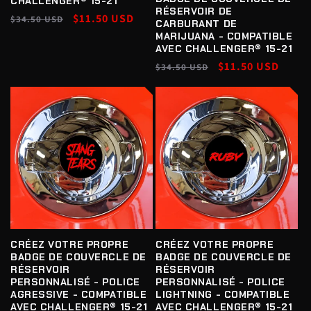
CHALLENGER® 15-21
RÉSERVOIR DE
Prix
Prix
$11.50 USD
$34.50 USD
CARBURANT DE
habituel
promotionnel
MARIJUANA - COMPATIBLE
AVEC CHALLENGER® 15-21
Prix
Prix
$11.50 USD
$34.50 USD
habituel
promotionnel
CRÉEZ VOTRE PROPRE
CRÉEZ VOTRE PROPRE
BADGE DE COUVERCLE DE
BADGE DE COUVERCLE DE
RÉSERVOIR
RÉSERVOIR
PERSONNALISÉ - POLICE
PERSONNALISÉ - POLICE
AGRESSIVE - COMPATIBLE
LIGHTNING - COMPATIBLE
AVEC CHALLENGER® 15-21
AVEC CHALLENGER® 15-21