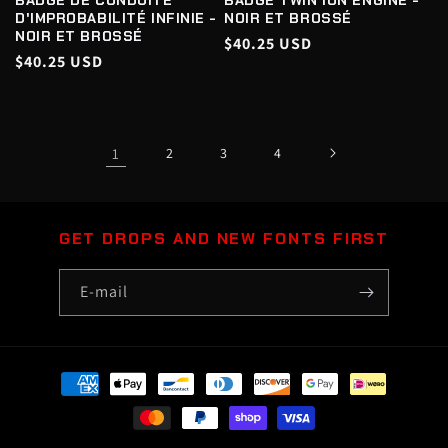
BADGE DE CONDUITE
BADGE TWIN ION ENGINE -
D'IMPROBABILITÉ INFINIE -
NOIR ET BROSSÉ
NOIR ET BROSSÉ
Prix
$40.25 USD
Prix
$40.25 USD
habituel
habituel
1
2
3
4
GET DROPS AND NEW FONTS FIRST
E-mail
Moyens
de
paiement