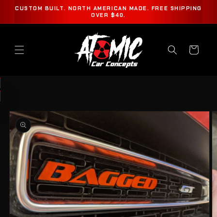
ET
CUSTOM BUILT. NORTH AMERICAN MADE. FREE SHIPPING
PASSER
OVER $40.
AU
CONTENU
Panier
PASSER AUX
INFORMATIONS
PRODUITS