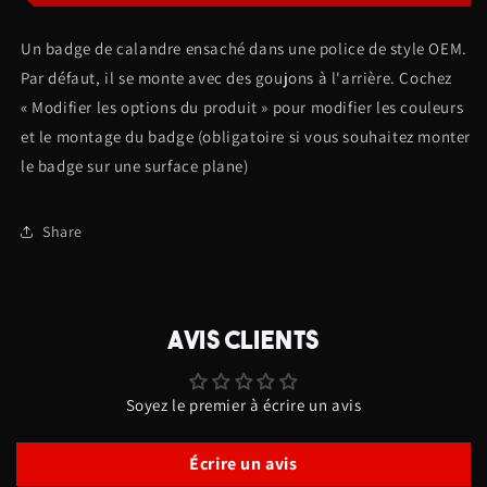
Badge
Badge
de
de
Un badge de calandre ensaché dans une police de style OEM.
calandre
calandre
avec
avec
Par défaut, il se monte avec des goujons à l'arrière. Cochez
texte
texte
« Modifier les options du produit » pour modifier les couleurs
ensaché
ensaché
et le montage du badge (obligatoire si vous souhaitez monter
le badge sur une surface plane)
Share
AVIS CLIENTS
Soyez le premier à écrire un avis
Écrire un avis