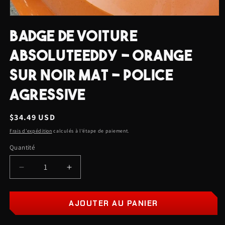
Ouvrir
le
BADGE DE VOITURE
média
1
dans
ABSOLUTEEDDY - ORANGE
une
fenêtre
SUR NOIR MAT - POLICE
modale
AGRESSIVE
Prix
$34.49 USD
habituel
Frais d'expédition
calculés à l'étape de paiement.
Quantité
Quantité
Réduire
Augmenter
la
la
quantité
quantité
de
de
AJOUTER AU PANIER
Badge
Badge
de
de