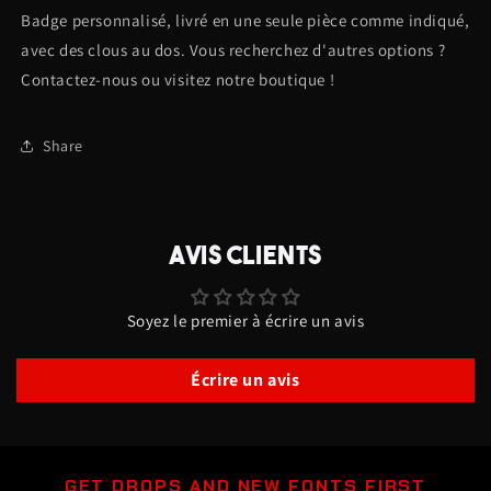
Badge personnalisé, livré en une seule pièce comme indiqué,
voiture
voiture
AbsoluteEddy
AbsoluteEddy
avec des clous au dos. Vous recherchez d'autres options ?
-
-
Contactez-nous ou visitez notre boutique !
Orange
Orange
sur
sur
noir
noir
Share
mat
mat
-
-
Police
Police
agressive
agressive
AVIS CLIENTS
Soyez le premier à écrire un avis
Écrire un avis
GET DROPS AND NEW FONTS FIRST