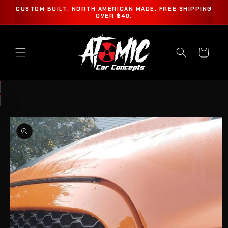
ET
CUSTOM BUILT. NORTH AMERICAN MADE. FREE SHIPPING
PASSER
OVER $40.
AU
CONTENU
Panier
PASSER AUX
INFORMATIONS
PRODUITS