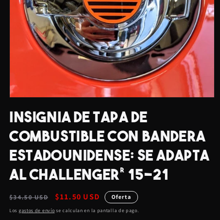
Abrir
elemento
INSIGNIA DE TAPA DE
multimedia
1
en
COMBUSTIBLE CON BANDERA
una
ventana
ESTADOUNIDENSE: SE ADAPTA
modal
AL CHALLENGER® 15-21
Precio
Precio
$11.50 USD
$34.50 USD
Oferta
habitual
de
Los
gastos de envío
se calculan en la pantalla de pago.