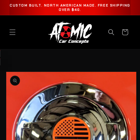
IR
CUSTOM BUILT. NORTH AMERICAN MADE. FREE SHIPPING
DIRECTAMENTE
OVER $40.
AL CONTENIDO
Carrito
IR
DIRECTAMENTE
A LA
INFORMACIÓN
DEL
PRODUCTO