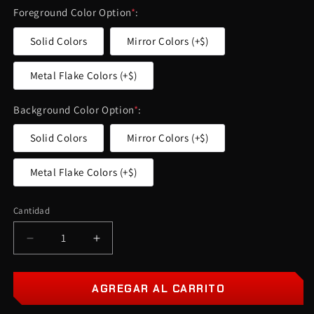
oferta
Foreground Color Option
*
:
Solid Colors
Mirror Colors (+$)
Metal Flake Colors (+$)
Background Color Option
*
:
Solid Colors
Mirror Colors (+$)
Metal Flake Colors (+$)
Cantidad
Cantidad
Reducir
Aumentar
cantidad
cantidad
para
para
Insignia
Insignia
AGREGAR AL CARRITO
de
de