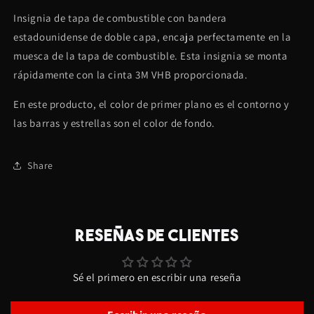
tapa
tapa
Insignia de tapa de combustible con bandera
de
de
combustible
combustible
estadounidense de doble capa, encaja perfectamente en la
con
con
muesca de la tapa de combustible. Esta insignia se monta
bandera
bandera
rápidamente con la cinta 3M VHB proporcionada.
estadounidense:
estadounidense:
se
se
En este producto, el color de primer plano es el contorno y
adapta
adapta
al
al
las barras y estrellas son el color de fondo.
Challenger®
Challenger®
15-
15-
21
21
Share
RESEÑAS DE CLIENTES
Sé el primero en escribir una reseña