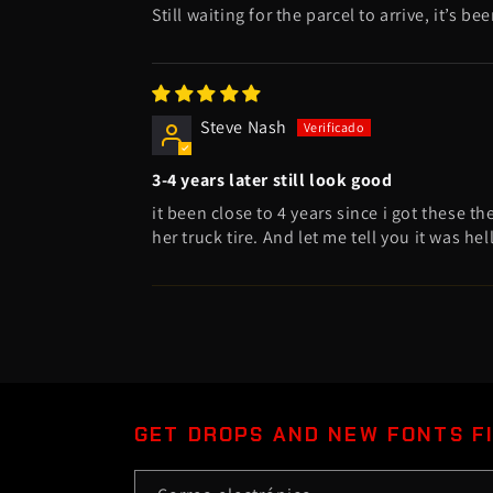
Still waiting for the parcel to arrive, it’s
Steve Nash
3-4 years later still look good
it been close to 4 years since i got these th
her truck tire. And let me tell you it was h
GET DROPS AND NEW FONTS F