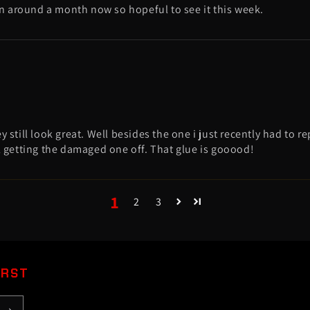
 been around a month now so hopeful to see it this week.
ey still look great. Well besides the one i just recently had to 
ell getting the damaged one off. That glue is gooood!
1
2
3
IRST