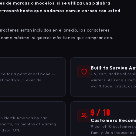
 de marcas o modelos; si se utiliza una palabra
e retrasará hasta que podamos comunicarnos con usted
racteres están incluidos en el precio, los caracteres
s como máximo, si quieres más tienes que comprar dos.
Built to Survive A
face for a permanent bond —
UV, salt, and heat res
est mod you'll ever do.
winters, Arizona summ
won't fade, crack, or p
9 / 10
in North America by car
Customers Recom
imports, no months of waiting
9 out of 10 customers
ndsor, ON.
family. Join thousands