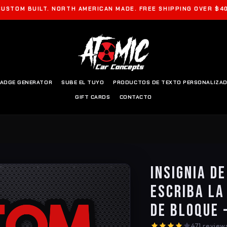
CUSTOM BUILT. NORTH AMERICAN MADE. FREE SHIPPING OVER $40
ADGE GENERATOR
SUBE EL TUYO
PRODUCTOS DE TEXTO PERSONALIZA
GIFT CARDS
CONTACTO
Insignia d
Escriba la
de bloque 
471 review