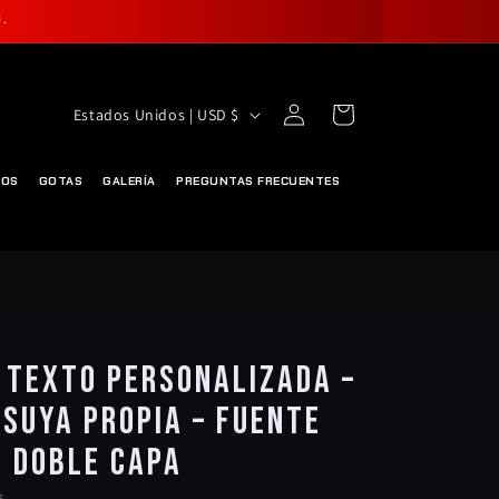
.
Iniciar
P
Carrito
Estados Unidos | USD $
sesión
A
Í
DOS
GOTAS
GALERÍA
PREGUNTAS FRECUENTES
S
/
R
E
G
e texto personalizada –
I
 suya propia – Fuente
Ó
N
- Doble capa
s