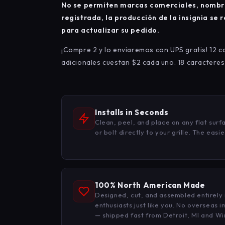
No
se permiten marcas comerciales, nombres
registrada, la producción de la insignia s
para actualizar su pedido.
¡Compre 2 y lo enviaremos con UPS gratis! 12 ca
adicionales cuestan $2 cada uno. 18 caractere
Installs in Seconds
Clean, peel, and place on any flat sur
or bolt directly to your grille. The easi
100% North American Made
Designed, cut, and assembled entirely 
enthusiasts just like you. No overseas 
— shipped fast from Detroit, MI and Wi