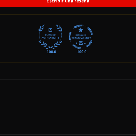
Escribir una reseña
100.0
100.0