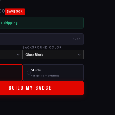
00
SAVE 50%
ee shipping
6 / 20
BACKGROUND COLOR
Studs
For grille mounting
BUILD MY BADGE