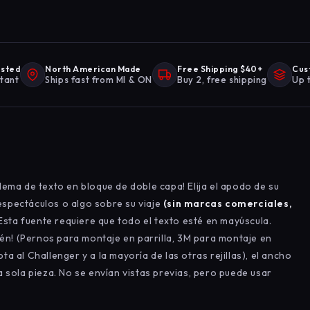
ested
North American Made
Free Shipping $40+
Cus
stant
Ships fast from MI & ON
Buy 2, free shipping
Up 
ema de texto en bloque de doble capa! Elija el apodo de su
 espectáculos o algo sobre su viaje
(sin
marcas comerciales,
Esta fuente requiere que todo el texto esté en mayúscula.
ién! (Pernos para montaje en parrilla, 3M para montaje en
pta al Challenger y a la mayoría de las otras rejillas), el ancho
 sola pieza. No se envían vistas previas, pero puede usar